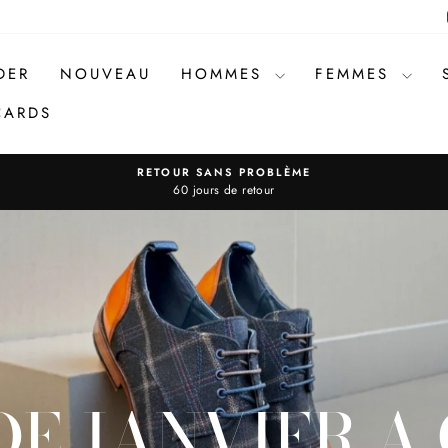
DER
NOUVEAU
HOMMES
FEMMES
CARDS
RETOUR SANS PROBLÈME
Diaporama
60 jours de retour
Pause
DE JANVIER 