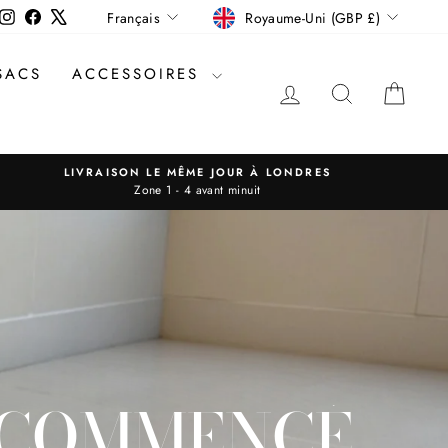
DEVISE
LANGUE
Instagram
Facebook
X
Royaume-Uni (GBP £)
Français
SACS
ACCESSOIRES
SE CONNECTER
RECHERC
PAN
LIVRAISON LE MÊME JOUR À LONDRES
Zone 1 - 4 avant minuit
A COMMENCÉ