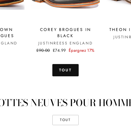
BROWN
COREY BROGUES IN
THEON 
OGUES
BLACK
JUSTIN
ENGLAND
JUSTINREESS ENGLAND
Prix
Prix
£90.00
£74.99
Épargnez 17%
régulier
réduit
TOUT
OTTES NEUVES POUR HOMM
TOUT