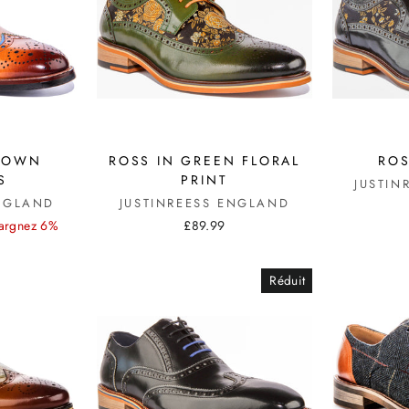
BROWN
ROSS IN GREEN FLORAL
ROS
S
PRINT
JUSTIN
ENGLAND
JUSTINREESS ENGLAND
argnez 6%
£89.99
Réduit