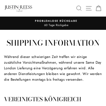
Direkt
SEITE
SUCHE
E
zum
Inhalt
PROBLEMLOSE RÜCKGABE
Pause
60 Tage Rückgabe
Diashow
SHIPPING INFORMATION
Während dieser schwierigen Zeit treffen wir einige
zusätzliche Vorsichtsmaßnahmen, während unsere Same Day
London Lieferung eine Verzögerung erfahren wird. Alle
anderen Dienstleistungen bleiben wie gewohnt. Wir werden
die Bestellungen montags bis freitags versenden.
VEREINIGTES KÖNIGREICH